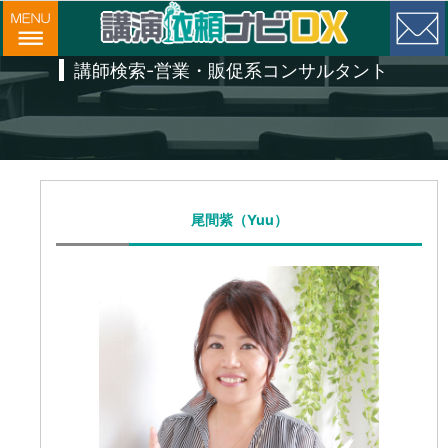
講師検索-営業・販促系コンサルタント
尾間紫（Yuu）