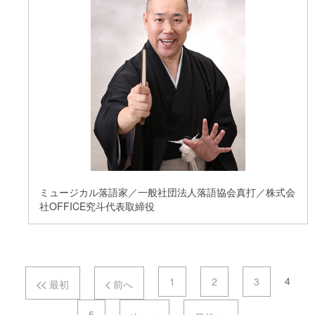
ミュージカル落語家／一般社団法人落語協会真打／株式会
社OFFICE究斗代表取締役
ページナビゲーション
4
1
2
3
最初
前へ
5