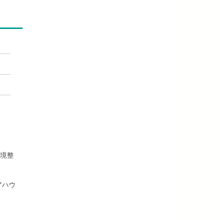
境整
ェアハウ