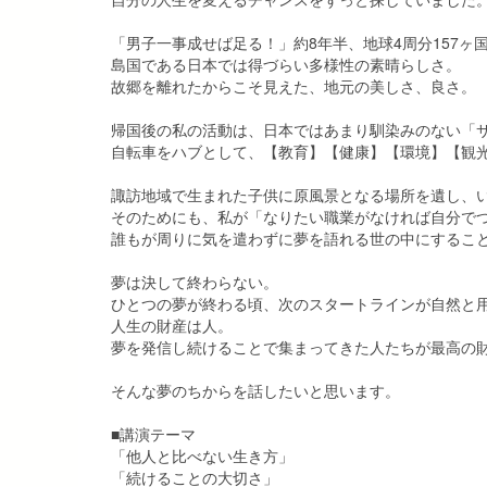
「男子一事成せば足る！」約8年半、地球4周分157
島国である日本では得づらい多様性の素晴らしさ。
故郷を離れたからこそ見えた、地元の美しさ、良さ。
帰国後の私の活動は、日本ではあまり馴染みのない「
自転車をハブとして、【教育】【健康】【環境】【観
諏訪地域で生まれた子供に原風景となる場所を遺し、
そのためにも、私が「なりたい職業がなければ自分で
誰もが周りに気を遣わずに夢を語れる世の中にすることが、
夢は決して終わらない。
ひとつの夢が終わる頃、次のスタートラインが自然と
人生の財産は人。
夢を発信し続けることで集まってきた人たちが最高の
そんな夢のちからを話したいと思います。
■講演テーマ
「他人と比べない生き方」
「続けることの大切さ」