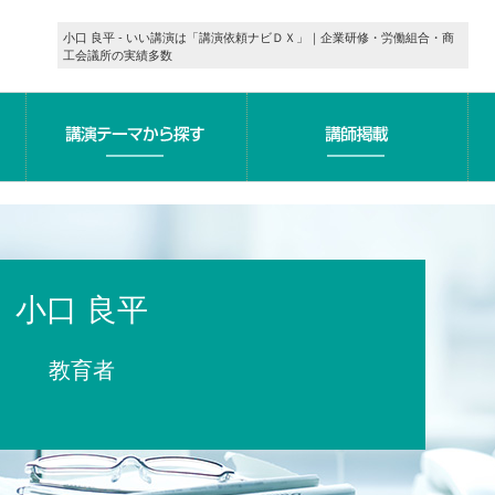
小口 良平 - いい講演は「講演依頼ナビＤＸ」｜企業研修・労働組合・商
工会議所の実績多数
小口 良平
教育者