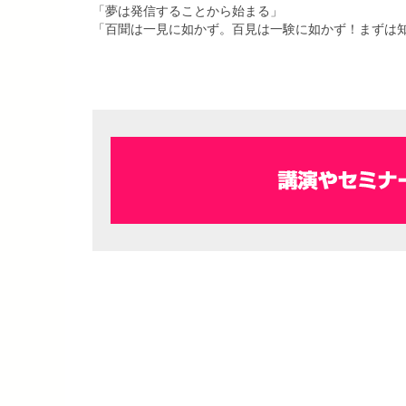
「夢は発信することから始まる」
「百聞は一見に如かず。百見は一験に如かず！まずは