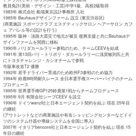
教員免許(美術・デザイン・工芸)中学1級、高校2級取得
1983年 株式会社 船場東京設計事務所 入社
1985年 Bauhausデザインファーム 設立 (東京渋谷区)
(商業施設 スポーツクラブ エステティックサロン ヘアーサロン カフ
ェ アパレル等の設計を行う)
1995年 阪神・淡路大震災で地元が被災 復興支援と共にBauhausデ
ザインファームを関西に移転
1990年 パリダカールラリー参戦のため、チームCEEVを結成
1991年 第13回パリ・トリポリ・ダカールラリーに浅賀敏則氏と共
にトヨタチャレンジ・カシオチームで参戦
市販車改造T2 優勝
1992年 若手ドライバー育成のため欧州F3参戦のため協力
1994年 鈴鹿8時間耐久レース 全日本選手権スーパーバイクのチーム
プロデュース
1995年 世界選手権GP125鈴鹿第1戦からチームプロデュース
1995年 9月 有限会社シーブCEEV を設立
1996年 ドイツwanzl社と日本エージェント契約を結ぶ 現在 25年目
の継続
(アウトレットなどの商業施設や有名ショッピングセンターなどドイ
ツのシステム什器や導線システムを全国に導入)
2007年 イタリアbencore社と日本エージェント契約を結ぶ 現在 15
年目の継続