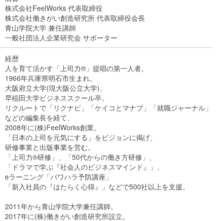
株式会社FeelWorks 代表取締役
株式会社働きがい創造研究所 代表取締役会長
青山学院大学 兼任講師
一般社団法人企業研究会 サポーター
経歴
人を育て活かす「上司力®」提唱の第一人者。
1966年兵庫県明石市生まれ。
大阪府立大学(現大阪公立大学)、
早稲田大学ビジネススクール卒。
リクルートで「リクナビ」「ケイコとマナブ」「就職ジャーナル」
などの編集長を経て、
2008年に(株)FeelWorks創業。
「日本の上司を元気にする」をビジョンに掲げ、
研修事業と出版事業を営む。
「上司力®研修」、「50代からの働き方研修」、
「ドラマで学ぶ『社会人のビジネスマインド』」、
eラーニング「パワハラ予防講座」
「新入社員の『はたらく心得』」などで500社以上を支援。
2011年から青山学院大学兼任講師。
2017年に(株)働きがい創造研究所設立。