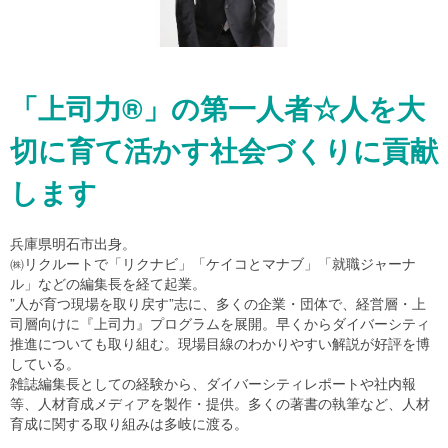
「上司力®」の第一人者☆人を大
切に育て活かす社会づくりに貢献
します
兵庫県明石市出身。
㈱リクルートで「リクナビ」「ケイコとマナブ」「就職ジャーナ
ル」などの編集長を経て起業。
”人が育つ現場を取り戻す”志に、多くの企業・団体で、経営層・上
司層向けに『上司力』プログラムを展開。早くからダイバーシティ
推進についても取り組む。現場目線のわかりやすい解説が好評を博
している。
雑誌編集長としての経験から、ダイバーシティレポートや社内報
等、人材育成メディアを製作・提供。多くの著書の執筆など、人材
育成に関する取り組みは多岐に渡る。