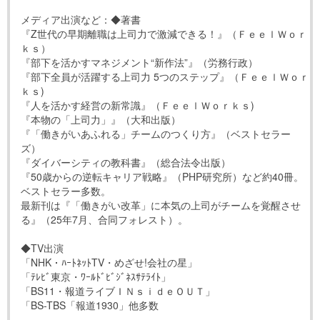
メディア出演など：◆著書
『Z世代の早期離職は上司力で激減できる！』（ＦｅｅｌＷｏｒ
ｋｓ）
『部下を活かすマネジメント“新作法”』（労務行政）
『部下全員が活躍する上司力 5つのステップ』（ＦｅｅｌＷｏｒ
ｋｓ)
『人を活かす経営の新常識』（ＦｅｅｌＷｏｒｋｓ)
『本物の「上司力」』（大和出版）
『「働きがいあふれる」チームのつくり方』（ベストセラー
ズ）
『ダイバーシティの教科書』（総合法令出版）
『50歳からの逆転キャリア戦略』（PHP研究所）など約40冊。
ベストセラー多数。
最新刊は『「働きがい改革」に本気の上司がチームを覚醒させ
る』（25年7月、合同フォレスト）。
◆TV出演
「NHK・ﾊｰﾄﾈｯﾄTV・めざせ!会社の星」
「ﾃﾚﾋﾞ東京・ﾜｰﾙﾄﾞﾋﾞｼﾞﾈｽｻﾃﾗｲﾄ」
「BS11・報道ライブＩＮｓｉｄｅＯＵＴ」
「BS-TBS「報道1930」他多数