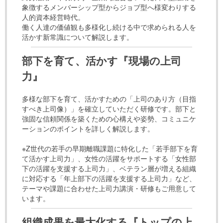
象徴するメンバーシップ型からジョブ型へ様変わりする
人的資本経営時代。
働く人達の価値観も多様化し続ける中で求められる人を
活かす新常識について解説します。
部下を育て、活かす『現場の上司
力』
多様な部下を育て、活かすための「上司のあり方（目指
すべき上司像）」を確立していただく研修です。部下と
強固な信頼関係を築くための心構えや姿勢、コミュニケ
ーションのポイントを詳しく解説します。
※Z世代の若手の早期離職課題に特化した「若手部下を育
て活かす上司力」、女性の活躍をサポートする「女性部
下の活躍を支援する上司力」、ベテラン層が増える組織
に対応する「年上部下の活躍を支援する上司力」など、
テーマや課題に合わせた上司力講演・研修もご用意して
います。
組織成果を最大化する『トップの上