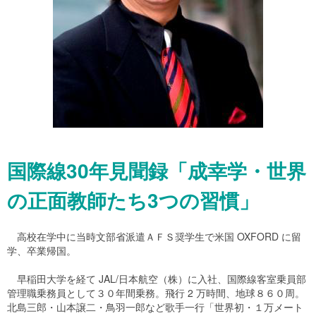
国際線30年見聞録「成幸学・世界
の正面教師たち3つの習慣」
高校在学中に当時文部省派遣ＡＦＳ奨学生で米国 OXFORD に留
学、卒業帰国。
早稲田大学を経て JAL/日本航空（株）に入社、国際線客室乗員部
管理職乗務員として３０年間乗務。飛行 2 万時間、地球８６０周。
北島三郎・山本譲二・鳥羽一郎など歌手一行「世界初・１万メート