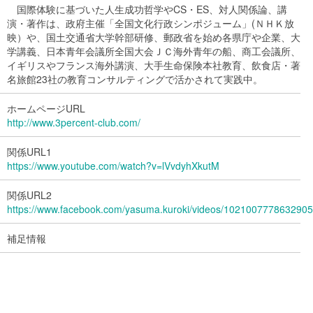
国際体験に基づいた人生成功哲学やCS・ES、対人関係論、講
演・著作は、政府主催「全国文化行政シンポジューム」(ＮＨＫ放
映）や、国土交通省大学幹部研修、郵政省を始め各県庁や企業、大
学講義、日本青年会議所全国大会ＪＣ海外青年の船、商工会議所、
イギリスやフランス海外講演、大手生命保険本社教育、飲食店・著
名旅館23社の教育コンサルティングで活かされて実践中。
ホームページURL
http://www.3percent-club.com/
関係URL1
https://www.youtube.com/watch?v=lVvdyhXkutM
関係URL2
https://www.facebook.com/yasuma.kuroki/videos/1021007778632905
補足情報