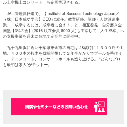
ル上空機上コンサート」も企画実現させる。
JAL 管理職転進で、【Institute of Success Technology Japan／
（株）日本成功学会】CEO に就任。教育研修、講師・人財派遣事
業。「成幸するには、成幸者に会え！」と、相互啓発・自分磨き全
国塾【3%の会】(2016 現在会員 8000 人)も主宰して「人生成幸」へ
の支援事業を週末に各地で定期的に開催中。
九十九里浜に近い千葉県東金市の自宅は 28歳時に１３００坪の土
地、４００本の杉木を伐採開墾して２年半がかりでプールを手作り
し、テニスコート、コンサートホールも造り上げる。 “どんなプロ
も最初は素人”がモットー。