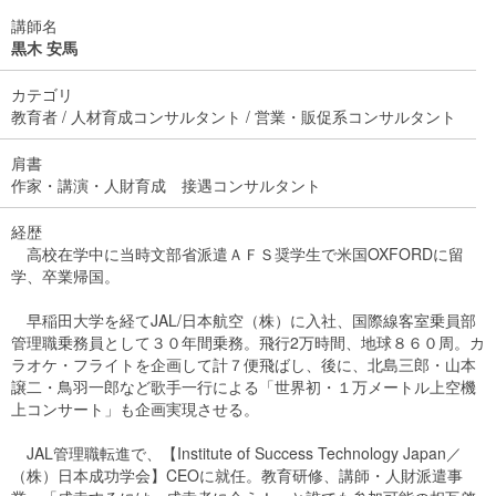
講師名
黒木 安馬
カテゴリ
教育者 / 人材育成コンサルタント / 営業・販促系コンサルタント
肩書
作家・講演・人財育成 接遇コンサルタント
経歴
高校在学中に当時文部省派遣ＡＦＳ奨学生で米国OXFORDに留
学、卒業帰国。
早稲田大学を経てJAL/日本航空（株）に入社、国際線客室乗員部
管理職乗務員として３０年間乗務。飛行2万時間、地球８６０周。カ
ラオケ・フライトを企画して計７便飛ばし、後に、北島三郎・山本
譲二・鳥羽一郎など歌手一行による「世界初・１万メートル上空機
上コンサート」も企画実現させる。
JAL管理職転進で、【Institute of Success Technology Japan／
（株）日本成功学会】CEOに就任。教育研修、講師・人財派遣事