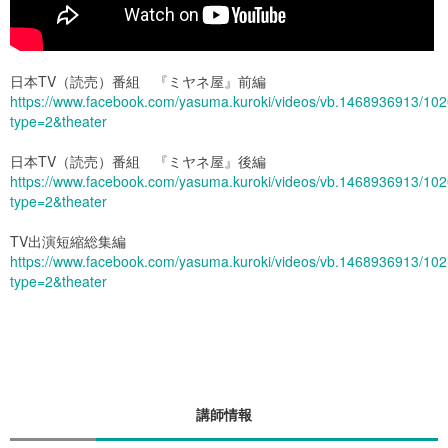
日本TV（読売）番組 『ミヤネ屋』前編
https://www.facebook.com/yasuma.kuroki/videos/vb.1468936913/1
type=2&theater
日本TV（読売）番組 『ミヤネ屋』後編
https://www.facebook.com/yasuma.kuroki/videos/vb.1468936913/1
type=2&theater
TV出演短縮総集編
https://www.facebook.com/yasuma.kuroki/videos/vb.1468936913/1
type=2&theater
講師情報