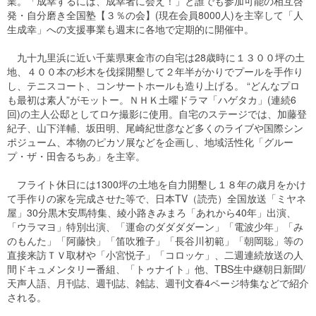
業。「成幸するには、成幸者に会え！」と誰でも参加可能の相互啓
発・自分磨き全国塾【３％の会】(現在会員8000人)を主宰して「人
生成幸」への支援事業も週末に各地で定期的に開催中。
九十九里浜に近い千葉県東金市の自宅は28歳時に１３００坪の土
地、４００本の杉木を伐採開墾して２年半がかりでプールを手作り
し、テニスコート、コンサートホールも造り上げる。 “どんなプロ
も最初は素人”がモットー。ＮＨＫ土曜ドラマ「ハゲタカ」(連続6
回)の主人公邸としてロケ撮影に使用。自宅のステージでは、加藤登
紀子、山下洋輔、坂田明、尾崎紀世彦など多くのライブや国際シン
ポジューム、本物のピカソ展などを企画し、地域活性化「グルー
プ・ザ・田舎るちあ」を主宰。
フライト休日には1300坪の土地を自力開墾し１８年の歳月をかけ
て手作りの家を完成させた等で、日本TV（読売）全国放送「ミヤネ
屋」30分黒木安馬特集、綾小路きみまろ「あれから40年」出演、
「ウラマヨ」特別出演、「運命のダダダダーン」「電波少年」「み
のもんた」「阿藤快」「笛吹雅子」「長谷川初範」「朝岡聡」等の
直接来訪ＴＶ取材や「小宮悦子」「コロッケ」、二週連続放送の人
間ドキュメンタリー番組、「トゥナイト」他、TBS生中継朝日新聞/
天声人語、月刊誌、週刊誌、雑誌、週刊文春4ページ特集などで紹介
される。